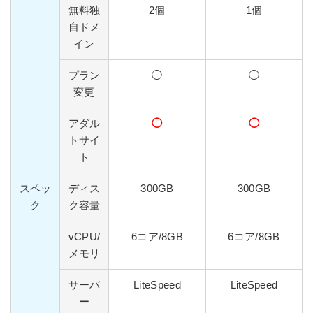
無料独
2個
1個
自ドメ
イン
プラン
◯
◯
変更
アダル
◯
◯
トサイ
ト
スペッ
ディス
300GB
300GB
ク
ク容量
vCPU/
6コア/8GB
6コア/8GB
メモリ
サーバ
LiteSpeed
LiteSpeed
ー