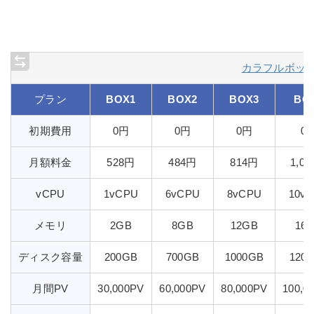
カラフルボッ
プラン
BOX1
BOX2
BOX3
BO
初期費用
0円
0円
0円
0
月額料金
528円
484円
814円
1,0
vCPU
1vCPU
6vCPU
8vCPU
10v
メモリ
2GB
8GB
12GB
16
ディスク容量
200GB
700GB
1000GB
120
月間PV
30,000PV
60,000PV
80,000PV
100,0