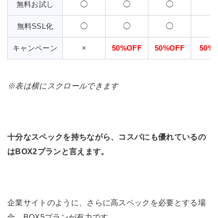
無料お試し
◯
◯
◯
無料SSL化
◯
◯
◯
キャンペーン
×
50%OFF
50%OFF
50%
※表は横にスクロールできます
十分なスペックを持ちながら、コスパにも優れているの
はBOX2プランと言えます。
企業サイトのように、さらに高スペックを必要とする場
合、BOX5プランが有力です。