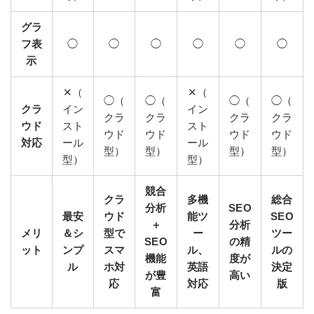
グラ
フ表
◯
◯
◯
◯
◯
◯
示
✕（
✕（
◯（
◯（
◯（
◯（
クラ
イン
イン
クラ
クラ
クラ
クラ
ウド
スト
スト
ウド
ウド
ウド
ウド
対応
ール
ール
型）
型）
型）
型）
型）
型）
競合
クラ
多機
総合
分析
SEO
最安
ウド
能ツ
SEO
＋
分析
メリ
＆シ
型で
ー
ツー
SEO
の精
ット
ンプ
スマ
ル、
ルの
機能
度が
ル
ホ対
英語
決定
が豊
高い
応
対応
版
富