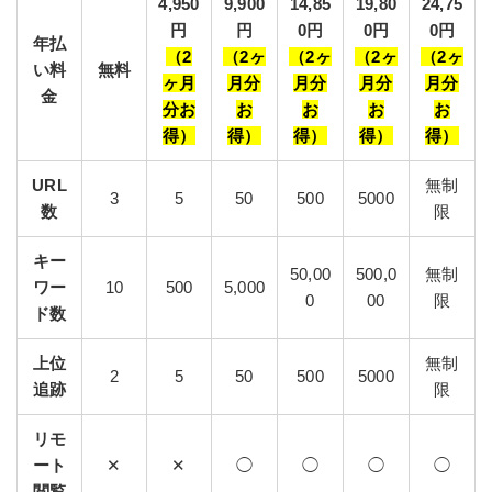
4,950
9,900
14,85
19,80
24,75
円
円
0円
0円
0円
年払
（2
（2ヶ
（2ヶ
（2ヶ
（2ヶ
い料
無料
ヶ月
月分
月分
月分
月分
金
分お
お
お
お
お
得）
得）
得）
得）
得）
URL
無制
3
5
50
500
5000
数
限
キー
50,00
500,0
無制
ワー
10
500
5,000
0
00
限
ド数
上位
無制
2
5
50
500
5000
追跡
限
リモ
ート
✕
✕
◯
◯
◯
◯
閲覧