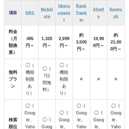
Ubers
Rank
Nobili
Ahref
Semru
項目
GRC
ugges
Track
sta
s
sh
t
er
料金
約
約
（月
495
1,320
2,999
19,90
3,500
21,00
額換
円～
円～
円～
0円～
円～
0円～
算）
◯（
◯（
◯（
無料
機能
機能
7日
プラ
制限
制限
✕
✕
✕
間無
ン
あ
あ
料）
り）
り）
◯（
◯（
◯（
Goog
◯（
Goog
◯（
Goog
検索
le、
◯（
Goog
le、
Goog
le、
順位
Yaho
Goog
le、
Yaho
le、
Yaho