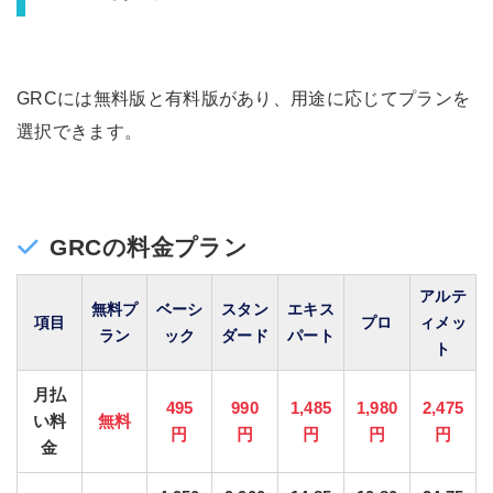
GRCには無料版と有料版があり、用途に応じてプランを
選択できます。
GRCの料金プラン
アルテ
無料プ
ベーシ
スタン
エキス
項目
プロ
ィメッ
ラン
ック
ダード
パート
ト
月払
495
990
1,485
1,980
2,475
い料
無料
円
円
円
円
円
金