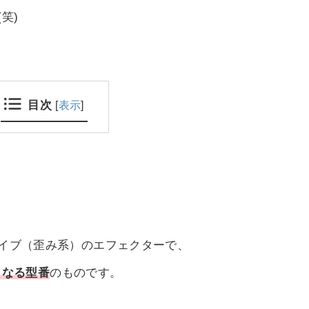
笑)
目次
[
表示
]
？
ドライブ（歪み系）のエフェクターで、
からなる型番
のものです。