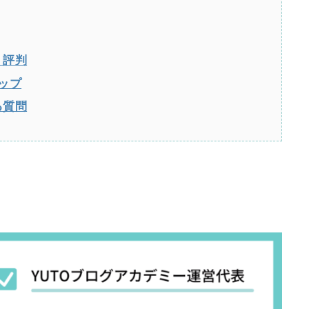
・評判
テップ
る質問